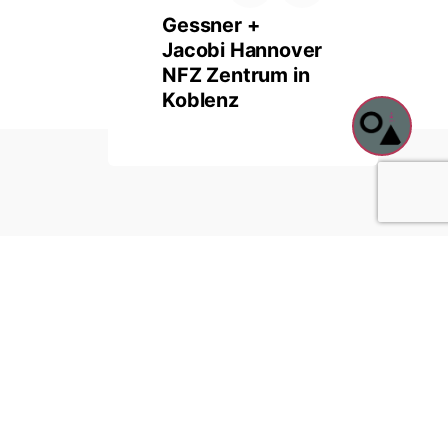
Gessner +
Jacobi Hannover
NFZ Zentrum in
Koblenz
Navigation
rund um
Datenschutz
Impressum
Presse
eppen.
n,
mer: