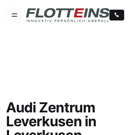
Skip
to
content
Audi Zentrum
Leverkusen in
Leverkusen