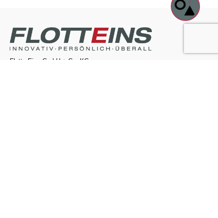
Flotte Eins GmbH + Co. KG
Kontakt
Flotte Eins
Flotte Eins GmbH + Co. KG
Rudolf-Diesel-Straße 6
65760 Eschborn
info@flotteeins.de
Notruf 24/7
Erreichbarkeit:
365 Tage im Jahr rund um die Uhr.
Primärleistungen:
Aufnahme Schadensfall, Organisation
Abschleppen.
Sekundärleistungen:
Ersatzwagen, Reparaturorganisation.
Notrufnummer:
0800 37 27 37 84 23