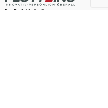
Flotte Eins GmbH + Co. KG
Kontakt
Flotte Eins
Flotte Eins GmbH + Co. KG
Rudolf-Diesel-Straße 6
65760 Eschborn
info@flotteeins.de
Notruf 24/7
Erreichbarkeit:
365 Tage im Jahr rund um die Uhr.
Primärleistungen:
Aufnahme Schadensfall, Organisation
Abschleppen.
Sekundärleistungen:
Ersatzwagen, Reparaturorganisation.
Notrufnummer:
0800 37 27 37 84 23
Navigation
Datenschutz