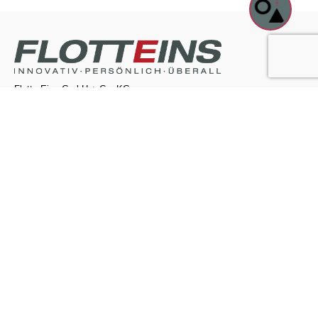
Flotte Eins GmbH + Co. KG
Kontakt
Flotte Eins
Flotte Eins GmbH + Co. KG
Rudolf-Diesel-Straße 6
65760 Eschborn
info@flotteeins.de
Notruf 24/7
Erreichbarkeit:
365 Tage im Jahr rund um die Uhr.
Primärleistungen:
Aufnahme Schadensfall, Organisation
Abschleppen.
Sekundärleistungen:
Ersatzwagen, Reparaturorganisation.
Notrufnummer:
0800 37 27 37 84 23